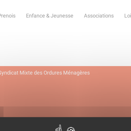
Prenois
Enfance & Jeunesse
Associations
Lo
Syndicat Mixte des Ordures Ménagères
Ordures