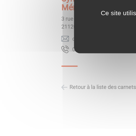
Ménagères
Ce site util
3 rue du Triage
21120
IS SUR TILLE
rf.moms@noitacinummoc
01 12 59 08 30
Retour à la liste des carnet