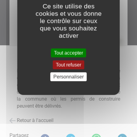
Ce site utilise des
cookies et vous donne
le contrôle sur ceux
que vous souhaitez
activer
Tout accepter
Tout refuser
Notre village n'est pas doté d'un PLU, la carte
Personnaliser
communale, devenue obsolète, est par ailleurs
en cours de finalisation ; il s'agit d'un document
d’urbanisme simple qui délimite les secteurs de
la commune où les permis de construire
peuvent être délivrés.
Retour à l'accueil
Partagez