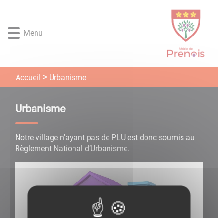
Lien
Lien
Lien
Lien
Panneau de gestion des cookies
d'accès
d'accès
d'accès
d'accès
rapide
rapide
rapide
rapide
Menu
au
au
à
au
menu
contenu
la
pied
principal
recherche
de
page
Urbanisme
Accueil
Urbanisme
Notre village n'ayant pas de PLU est donc soumis au
Règlement National d’Urbanisme.